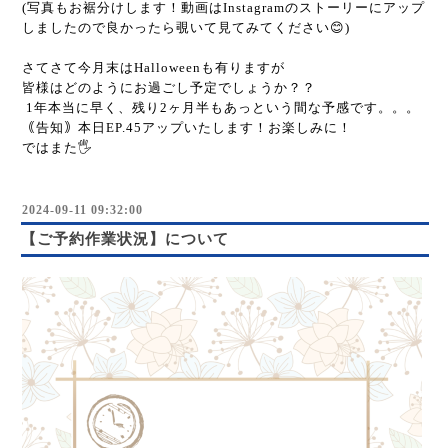
(写真もお裾分けします！動画はInstagramのストーリーにアップ
しましたので良かったら覗いて見てみてください😊)
さてさて今月末はHalloweenも有りますが
皆様はどのようにお過ごし予定でしょうか？？
1年本当に早く、残り2ヶ月半もあっという間な予感です。。。
｟告知｠本日EP.45アップいたします！お楽しみに！
ではまた🖐️
2024-09-11 09:32:00
【ご予約作業状況】について