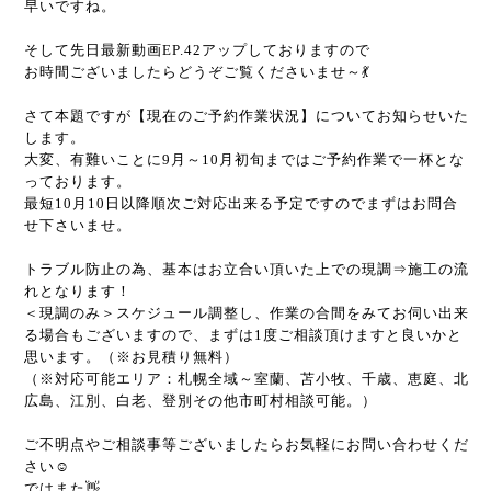
早いですね。
そして先日最新動画EP.42アップしておりますので
お時間ございましたらどうぞご覧くださいませ～💃
さて本題ですが【現在のご予約作業状況】についてお知らせいた
します。
大変、有難いことに9月～10月初旬まではご予約作業で一杯とな
っております。
最短10月10日以降順次ご対応出来る予定ですのでまずはお問合
せ下さいませ。
トラブル防止の為、基本はお立合い頂いた上での現調⇒施工の流
れとなります！
＜現調のみ＞スケジュール調整し、作業の合間をみてお伺い出来
る場合もございますので、まずは1度ご相談頂けますと良いかと
思います。（※お見積り無料）
（※対応可能エリア：札幌全域～室蘭、苫小牧、千歳、恵庭、北
広島、江別、白老、登別その他市町村相談可能。）
ご不明点やご相談事等ございましたらお気軽にお問い合わせくだ
さい☺
ではまた👋