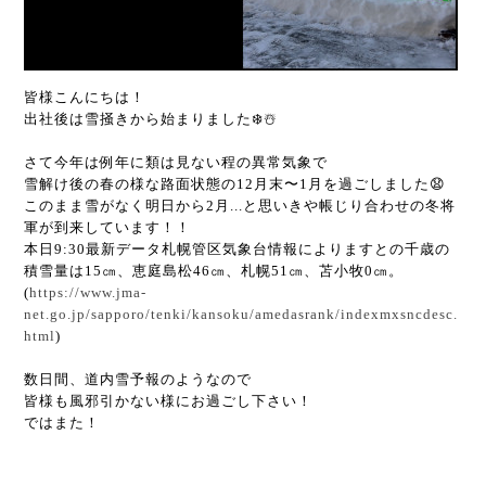
皆様こんにちは！
出社後は雪掻きから始まりました❄️☃️
さて今年は例年に類は見ない程の異常気象で
雪解け後の春の様な路面状態の12月末〜1月を過ごしました😧
このまま雪がなく明日から2月...と思いきや帳じり合わせの冬将
軍が到来しています！！
本日9:30最新データ札幌管区気象台情報によりますとの千歳の
積雪量は15㎝、恵庭島松46㎝、札幌51㎝、苫小牧0㎝。
(
https://www.jma-
net.go.jp/sapporo/tenki/kansoku/amedasrank/indexmxsncdesc.
html
)
数日間、道内雪予報のようなので
皆様も風邪引かない様にお過ごし下さい！
ではまた！