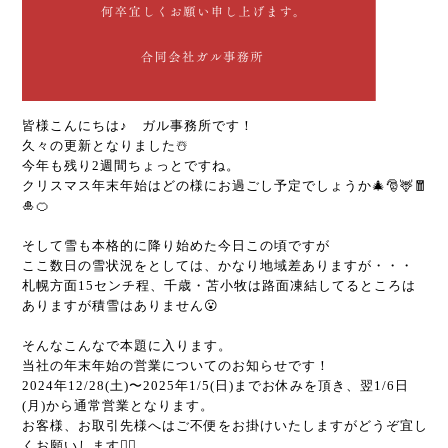
皆様こんにちは♪ ガル事務所です！
久々の更新となりました☃️
今年も残り2週間ちょっとですね。
クリスマス年末年始はどの様にお過ごし予定でしょうか🎄🎅🦌🧧
🎍🍊
そして雪も本格的に降り始めた今日この頃ですが
ここ数日の雪状況をとしては、かなり地域差ありますが・・・
札幌方面15センチ程、千歳・苫小牧は路面凍結してるところは
ありますが積雪はありません😮
そんなこんなで本題に入ります。
当社の年末年始の営業についてのお知らせです！
2024年12/28(土)〜2025年1/5(日)までお休みを頂き、翌1/6日
(月)から通常営業となります。
お客様、お取引先様へはご不便をお掛けいたしますがどうぞ宜し
くお願いします🙇‍♂️