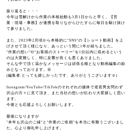
振り返ると・・・
今年は雪解けから作業の本格始動も3月1日からと早く、【営
業・現場・事務】が連携を取りながらひたすらに毎日を駆け抜け
て参りました。
また、2023年2月頃から本格的に"SNS"の【ショート動画】を上
げさせて頂く様になり、あっという間に1年が経ちました。
"作業の想い"や"お客様のストーリー"を1分以内に収めるという
のは大変難しく、時に反響が良くも悪くありました。
そんな中で頂く温かなメッセージは頑張る糧となり動画編集の励
みとなっております。🌼
(編集者:とっても嬉しかったです、ありがとうございます☺︎)
Instagram/YouTube/TikTokのそれぞれの媒体で老若男女問わず
沢山の方々に見て頂き、また当社の想いが伝わり大変嬉しく思い
ます。
今後とも応援よろしくお願いします。
最後になりますが
"本年も沢山のご縁"と"作業のご依頼"を本当に有難うございまし
た。心より御礼申し上げます。