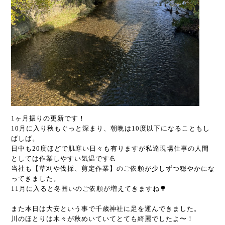
1ヶ月振りの更新です！
10月に入り秋もぐっと深まり、朝晩は10度以下になることもし
ばしば。
日中も20度ほどで肌寒い日々も有りますが私達現場仕事の人間
としては作業しやすい気温です💪
当社も【草刈や伐採、剪定作業】のご依頼が少しずつ穏やかにな
ってきました。
11月に入ると冬囲いのご依頼が増えてきますね🌳
また本日は大安という事で千歳神社に足を運んできました。
川のほとりは木々が秋めいていてとても綺麗でしたよ〜！