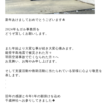
新年あけましておめでとうございます
🎍
2024
年もガル事務所を
どうぞ宜しくお願いします。
また年始より大変な事が続き大変心痛みます。
能登半島地震で被災された方々
羽田空港事故で亡くなられた方々へ
お見舞い、お悔やみ申し上げます。
そして支援活動や救助活動に当たられている皆様に心より敬意を
表します。
.
.
.
旧年の感謝と今年
1
年の願掛けを込め
千歳神社へお参りしてきました
🍀