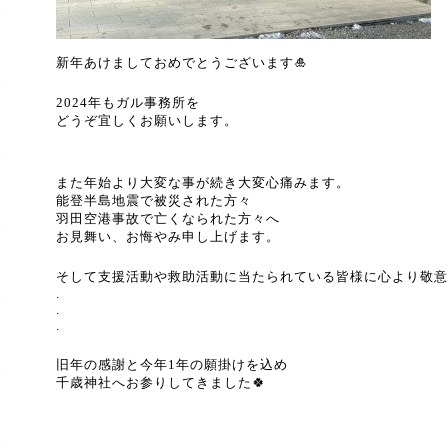
新年あけましておめでとうございます
🎍
2024
年もガル事務所を
どうぞ宜しくお願いします。
また年始より大変な事が続き大変心痛みます。
能登半島地震で被災された方々
羽田空港事故で亡くなられた方々へ
お見舞い、お悔やみ申し上げます。
そして支援活動や救助活動に当たられている皆様に心より敬意
.
.
.
旧年の感謝と今年
1
年の願掛けを込め
千歳神社へお参りしてきました
🍀