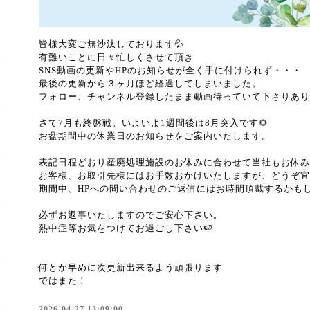
皆様大変ご無沙汰しております💦
有難いことに日々忙しくさせて頂き
SNS動画の更新やHPのお知らせが全く手に付けられず・・・
最後の更新から３ヶ月ほど経過してしまいました。
フォロー、チャンネル登録したまま動画待っていて下さりあり
さて7月も終盤戦。いよいよ1週間後は8月突入です🌻
お盆期間中の休業日のお知らせをご案内いたします。
表記日程どおり産廃処理施設のお休みに合わせて当社もお休み
お客様、お取引先様にはお手数おかけいたしますが、どうぞ宜
期間中、HPへの問い合わせのご返信にはお時間頂戴するかも
必ずお返事いたしますのでご安心下さい。
熱中症等お気をつけてお過ごし下さい🍉
何とか早めに次更新出来るよう頑張ります
ではまた！
2026-04-27 13:09:00