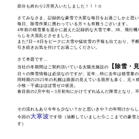
節分も終わり2月突入いたしました！！！⛄
さてみなさま、記録的な豪雪で大変な毎日をお過ごしかと思い
毎日、除雪作業に携わっている方々も有難うございます。
4年前の積雪量を遥かに超えた記録的な大雪で車、JR、飛行
らしを大混乱とさせました。
また7日～8日をピークに大雪や猛吹雪の予報も出ており、予
引き続きお気を付けてお過ごしください。
さて本題です…
【除雪・
当社の冬期間はご契約頂いている太陽光施設の
日々の降雪情報は必須なのですが、近年…特に去年は積雪量の
同時期の2025年の札幌は路面の見えている箇所も多く、元々
小牧・千歳はほぼ雪ゼロ状況。
春目前の2月中旬～3月初旬にかけてずれ込んだ降雪となり、
その流れもあり今年も少ない？かと思いきや？の年明けからし
大寒波
今回の
です😢（油断していました💦ここまでの豪
す）