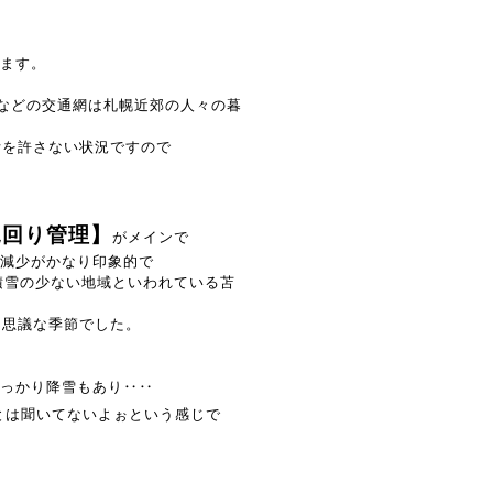
ます。
機などの交通網は札幌近郊の人々の暮
断を許さない状況ですので
見回り管理】
がメインで
減少がかなり印象的で
積雪の少ない地域といわれている苫
不思議な季節でした。
っかり降雪もあり‥‥
雪とは聞いてないよぉという感じで