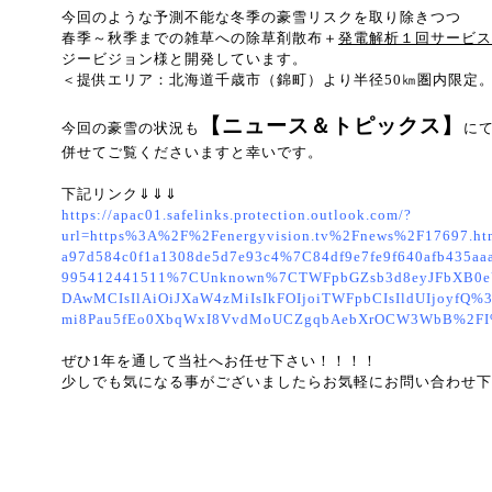
今回のような予測不能な冬季の豪雪リスクを取り除きつつ
春季～秋季までの雑草への除草剤散布＋
発電解析１回サービス
ジービジョン様と開発しています。
＜提供エリア：北海道千歳市（錦町）より半径50㎞圏内限定
【ニュース＆トピックス】
今回の豪雪の状況も
に
併せてご覧くださいますと幸いです。
下記リンク⇓⇓⇓
https://apac01.safelinks.protection.outlook.com/?
url=https%3A%2F%2Fenergyvision.tv%2Fnews%2F17697.
a97d584c0f1a1308de5d7e93c4%7C84df9e7fe9f640afb435
995412441511%7CUnknown%7CTWFpbGZsb3d8eyJFbXB0e
DAwMCIsIlAiOiJXaW4zMiIsIkFOIjoiTWFpbCIsIldUIjoy
mi8Pau5fEo0XbqWxI8VvdMoUCZgqbAebXrOCW3WbB%2FI%
ぜひ1年を通して当社へお任せ下さい！！！！
少しでも気になる事がございましたらお気軽にお問い合わせ下