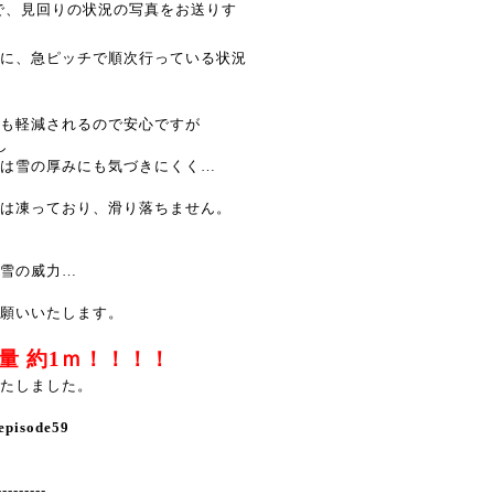
で、見回りの状況の写真をお送りす
に、急ピッチで順次行っている状況
も軽減されるので安心ですが
し
は雪の厚みにも気づきにくく…
は凍っており、滑り落ちません。
雪の威力…
願いいたします。
量 約1ｍ！！！！
たしました。
episode59
---------