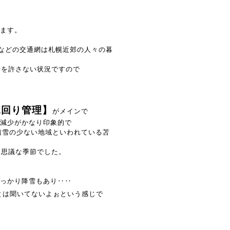
ます。
機などの交通網は札幌近郊の人々の暮
断を許さない状況ですので
見回り管理】
がメインで
減少がかなり印象的で
積雪の少ない地域といわれている苫
不思議な季節でした。
っかり降雪もあり‥‥
雪とは聞いてないよぉという感じで