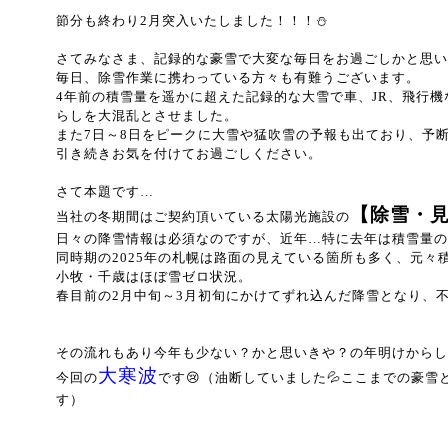
節分も終わり2月突入いたしました！！！⛄
さてみなさま、記録的な豪雪で大変な毎日をお過ごしかと思い
毎日、除雪作業に携わっている方々も有難うございます。
4年前の積雪量を遥かに超えた記録的な大雪で車、JR、飛行
らしを大混乱とさせました。
また7日～8日をピークに大雪や猛吹雪の予報も出ており、予
引き続きお気を付けてお過ごしください。
さて本題です…
【除雪・
当社の冬期間はご契約頂いている太陽光施設の
日々の降雪情報は必須なのですが、近年…特に去年は積雪量の
同時期の2025年の札幌は路面の見えている箇所も多く、元々
小牧・千歳はほぼ雪ゼロ状況。
春目前の2月中旬～3月初旬にかけてずれ込んだ降雪となり、
その流れもあり今年も少ない？かと思いきや？の年明けからし
大寒波
今回の
です😢（油断していました💦ここまでの豪
す）