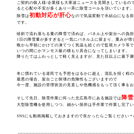
ご契約の個人様/企業様も大寒波ニュースを見聞きしているの
ると心配や不安が多くあり一斉に除雪コールを頂いています。
初動対応が肝心
除雪は
なので気温変動で氷結山になる前
です。
傾斜で流れ落ちる量の降雪で済めば、パネル上や架台への負担
1日の降雪量が多すぎると一気にパネル上に留まり、重みが増
晩から早朝にかけての凍てつく気温も続くので監視カメラ等で
いつの間にかマンモス級の積もり具合になってしまいます。
降りたてはふわっとして軽く見えますが、見た目以上に最下層
冬に慣れている道民でも予想をはるかに超え、混乱を招く程の
最悪の場合、架台ごと倒壊の危険性もございますので
今一度、施設の管理状況の見直しや危機感をもって頂く事をお
降雪
そして先日、除雪作業に伺った北広島市にある施設では
大型除雪機を使用しつつ、細かい箇所は手作業で作業し完了い
SNSにも動画掲載しておきますので良かったらご覧ください＊
-----------------------------------------------------------------------------