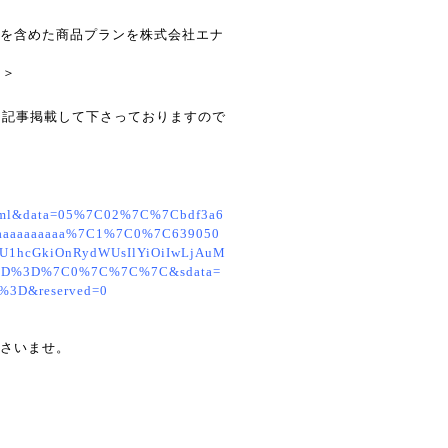
を含めた商品プランを株式会社エナ
。＞
て記事掲載して下さっておりますので
html&data=05%7C02%7C%7Cbdf3a6
aaaaaaaaaaaa%7C1%7C0%7C639050
U1hcGkiOnRydWUsIlYiOiIwLjAuM
fQ%3D%3D%7C0%7C%7C%7C&sdata=
3D&reserved=0
さいませ。