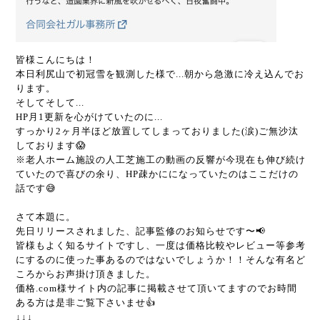
皆様こんにちは！
本日利尻山で初冠雪を観測した様で...朝から急激に冷え込んでお
ります。
そしてそして...
HP月1更新を心がけていたのに...
すっかり2ヶ月半ほど放置してしまっておりました(涙)ご無沙汰
しております😱
※老人ホーム施設の人工芝施工の動画の反響が今現在も伸び続け
ていたので喜びの余り、HP疎かにになっていたのはここだけの
話です😅
さて本題に。
先日リリースされました、記事監修のお知らせです〜📢
皆様もよく知るサイトですし、一度は価格比較やレビュー等参考
にするのに使った事あるのではないでしょうか！！そんな有名ど
ころからお声掛け頂きました。
価格.com様サイト内の記事に掲載させて頂いてますのでお時間
ある方は是非ご覧下さいませ👍
↓↓↓