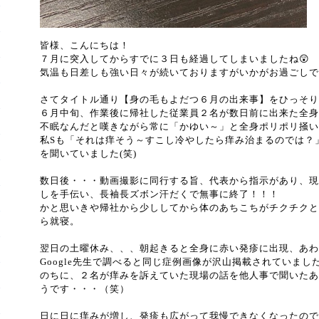
皆様、こんにちは！
７月に突入してからすでに３日も経過してしまいましたね😲
気温も日差しも強い日々が続いておりますがいかがお過ごしで
さてタイトル通り【身の毛もよだつ６月の出来事】をひっそり
６月中旬、作業後に帰社した従業員２名が数日前に出来た全身
不眠なんだと嘆きながら常に「かゆい～」と全身ポリポリ掻い
私Sも「それは痒そう～すこし冷やしたら痒み治まるのでは？
を聞いていました(笑)
数日後・・・動画撮影に同行する旨、代表から指示があり、現
しを手伝い、長袖長ズボン汗だくで無事に終了！！！
かと思いきや帰社から少ししてから体のあちこちがチクチクと
ら就寝。
翌日の土曜休み、、、朝起きると全身に赤い発疹に出現、あわ
Google先生で調べると同じ症例画像が沢山掲載されていまし
のちに、２名が痒みを訴えていた現場の話を他人事で聞いたあ
うです・・・（笑）
日に日に痒みが増し、発疹も広がって我慢できなくなったので