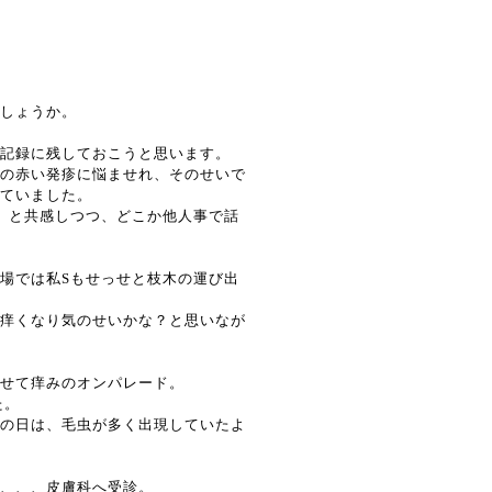
しょうか。
記録に残しておこうと思います。
の赤い発疹に悩ませれ、そのせいで
ていました。
」と共感しつつ、どこか他人事で話
場では私Sもせっせと枝木の運び出
痒くなり気のせいかな？と思いなが
せて痒みのオンパレード。
た。
の日は、毛虫が多く出現していたよ
、、、皮膚科へ受診。