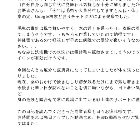
（自分自身も同じ症状に見舞われ気持ちが十分に解りました
お医者さんも、「今年は毛虫が大量発生してますもんね～💦
案の定、Google検索どおりチャドクガによる発疹でした。
毛虫の毒針は風で舞いやすく、木の近くを通ったり、衣服の着
てしまうそうです。（もちろん作業していたので納得です）
神経毒であるので軽視せず早めに病院での受診が良いそうなの
さい。。。
ちなみに洗濯機での水洗いは毒針毛を拡散させてしまうので５
イロンが有効だそうです。
今回なんとも厄介な皮膚炎になってしまいましたが体を張った
りました。
現在、薬のおかげで搔きむしり跡が残るだけにまで落ち着きま
今後また辛い日が訪れないことを切に願いながら、日々暑い気
ど
身の危険と隣合せで常に現場に出ている戦士達のサポートに徹
この日記を読んでくださった同業者様も日々お疲れ様です。
お時間あれば先日アップした動画含め、各SNS動画もぜひご
ではまた！