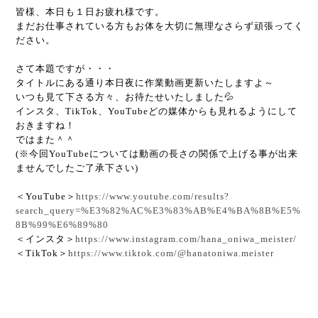
皆様、本日も１日お疲れ様です。
まだお仕事されている方もお体を大切に無理なさらず頑張ってく
ださい。
さて本題ですが・・・
タイトルにある通り本日夜に作業動画更新いたしますよ～
いつも見て下さる方々、お待たせいたしました💦
インスタ、TikTok、YouTubeどの媒体からも見れるようにして
おきますね！
ではまた＾＾
(※今回YouTubeについては動画の長さの関係で上げる事が出来
ませんでしたご了承下さい)
＜YouTube＞
https://www.youtube.com/results?
search_query=%E3%82%AC%E3%83%AB%E4%BA%8B%E5%
8B%99%E6%89%80
＜インスタ＞
https://www.instagram.com/hana_oniwa_meister/
＜TikTok＞
https://www.tiktok.com/@hanatoniwa.meister