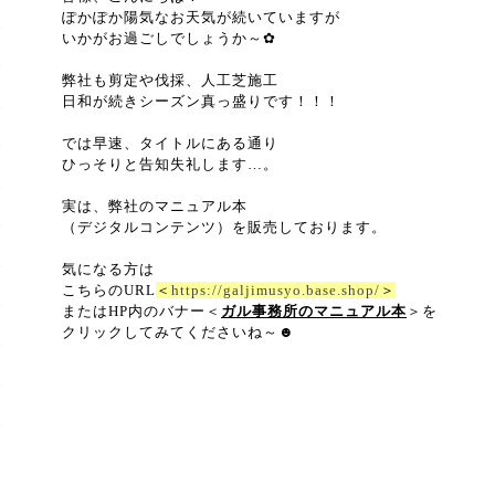
ぽかぽか陽気なお天気が続いていますが
いかがお過ごしでしょうか～✿
弊社も剪定や伐採、人工芝施工
日和が続きシーズン真っ盛りです！！！
では早速、タイトルにある通り
ひっそりと告知失礼します…。
実は、弊社のマニュアル本
（デジタルコンテンツ）を販売しております。
気になる方は
こちらのURL
＜
https://galjimusyo.base.shop/
＞
またはHP内のバナー＜
ガル事務所のマニュアル本
＞を
クリックしてみてくださいね～☻